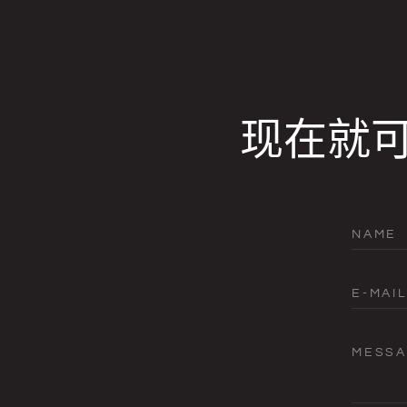
现在就
NAME
E-MAIL
MESS