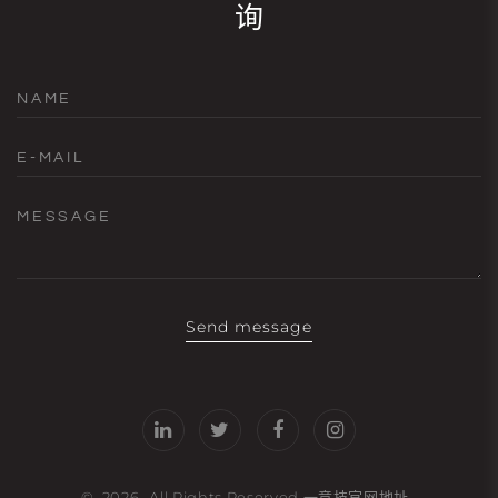
询
NAME
E-MAIL
MESSAGE
Send message
©
2026
- All Rights Reserved
一竞技官网地址
.